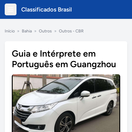
Classificados Brasil
Início
»
Bahia
»
Outros
»
Outros - CBR
Guia e Intérprete em
Português em Guangzhou