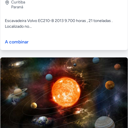
Curitiba
Paraná
Escavadeira Volvo EC210-B 2013 9.700 horas , 21 toneladas .
Localizado no...
A combinar