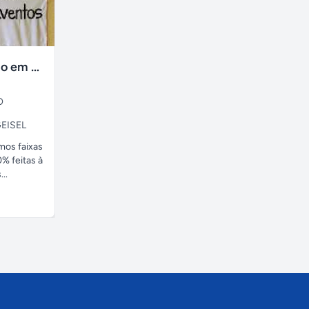
faixas no tecido em ate 24H
O
EISEL
amos faixas
% feitas à
..