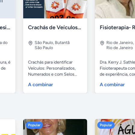
Depilação - Freguesia do Ó
Crachás de Veículos: Numerados e Personalizados
a do
São Paulo
,
Butantâ
Rio de Janeiro
,
São Paulo
Rio de Janeiro
ura, é
Crachás para identificar
Dra. Kerry J. Sathle
 de
Veículos: Personalizados,
Fisioterapeuta co
Numerados e com Selos...
de experiência, com
A combinar
A combinar
Popular
Popular