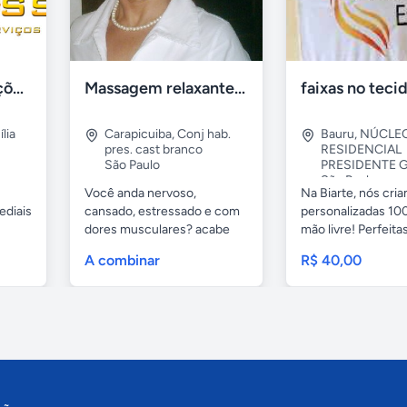
Tercriss Manutenções e Serviços
Massagem relaxante- terapeutica e depilação
lia
Carapicuiba
,
Conj hab.
Bauru
,
NÚCLE
pres. cast branco
RESIDENCIAL
São Paulo
PRESIDENTE G
São Paulo
Você anda nervoso,
Na Biarte, nós cri
ediais
cansado, estressado e com
personalizadas 100
dores musculares? acabe
mão livre! Perfeitas.
com esses...
A combinar
R$ 40,00