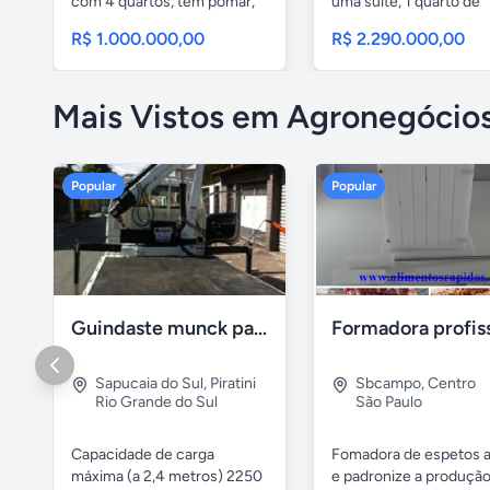
com 4 quartos, tem pomar,
uma suíte, 1 quarto de
mata de...
serviços,...
R$ 1.000.000,00
R$ 2.290.000,00
Mais Vistos em Agronegócio
Popular
Popular
Guindaste munck para 2 toneladas
Sapucaia do Sul
,
Piratini
Sbcampo
,
Centro
Rio Grande do Sul
São Paulo
Capacidade de carga
Fomadora de espetos a
máxima (a 2,4 metros) 2250
e padronize a produçã