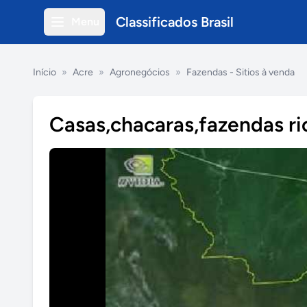
Classificados Brasil
Menu
Início
»
Acre
»
Agronegócios
»
Fazendas - Sitios à venda
Casas,chacaras,fazendas rio