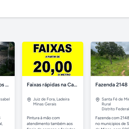
CHÁCARA Quartos Suíte Árvores Frutíferas, "É Ver e Comprar".
Faixas rápidas na Casa das Faixas JF
Isabel
Juiz de Fora
,
Ladeira
Santa Fé de Mi
Minas Gerais
Rural
Distrito Federa
3
Pintura à mão com
Fazenda com 2148
l,
atendimento também aos
no municipios de 