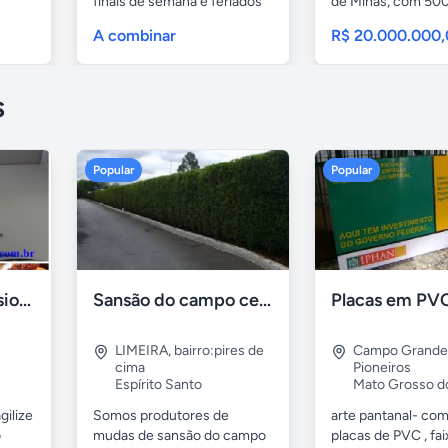
finais de semana e feriados
de Minas, com 500 
32...
A combinar
R$ 20.000.000
s
Popular
Popular
Formadora profissional carne
Sansão do campo cerca viva por 0,65 á muda
LIMEIRA
,
bairro:pires de
Campo Grande
cima
Pioneiros
Espírito Santo
Mato Grosso d
gilize
Somos produtores de
arte pantanal- com.
o
mudas de sansão do campo
placas de PVC , fai