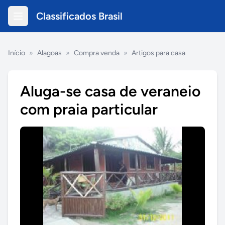
Classificados Brasil
Início
»
Alagoas
»
Compra venda
»
Artigos para casa
Aluga-se casa de veraneio
com praia particular