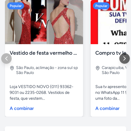
Popular
Popular
Vestido de festa vermelho com brilho e pedraria
Compro tv led
São Paulo
,
aclimação - zona sul sp
Carapicuiba
,
Vil
São Paulo
São Paulo
Loja VESTIDO NOVO (011) 93362-
Sua tv apresentou
9031 ou 2235-0268. Vestidos de
no WhatsApp 11 97
festa, que vestem...
uma foto da...
A combinar
A combinar