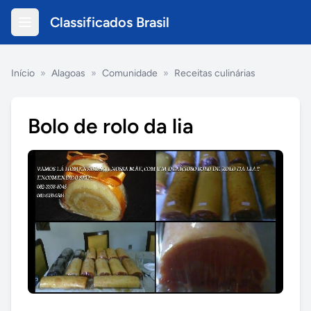
Classificados Brasil
Início
»
Alagoas
»
Comunidade
»
Receitas culinárias
Bolo de rolo da lia