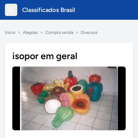
Classificados Brasil
Início
»
Alagoas
»
Compra venda
»
Diversos
isopor em geral