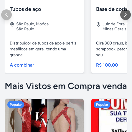
Tubos de aço
São Paulo
,
Moóca
Juiz de Fora
,
Sã
São Paulo
Minas Gerais
Distribuidor de tubos de aço e perfis
Gira 360 graus, idea
metálicos em geral, tendo uma
scrapbook, patchwor
grande...
seu...
A combinar
R$ 100,00
Mais Vistos em Compra venda
Popular
Popular