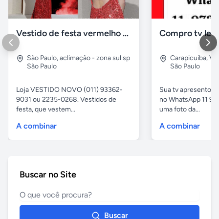
Vestido de festa vermelho com brilho e pedraria
Compro tv led
São Paulo
,
aclimação - zona sul sp
Carapicuiba
,
Vil
São Paulo
São Paulo
Loja VESTIDO NOVO (011) 93362-
Sua tv apresentou
9031 ou 2235-0268. Vestidos de
no WhatsApp 11 97
festa, que vestem...
uma foto da...
A combinar
A combinar
Buscar no Site
Buscar