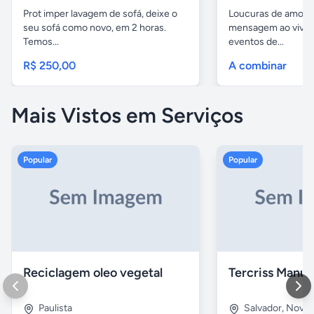
Prot imper lavagem de sofá, deixe o
Loucuras de amor, 
seu sofá como novo, em 2 horas.
mensagem ao vivo. 
Temos...
eventos de...
R$ 250,00
A combinar
Mais Vistos em Serviços
Popular
Popular
Reciclagem oleo vegetal
Paulista
Salvador
,
Nova B