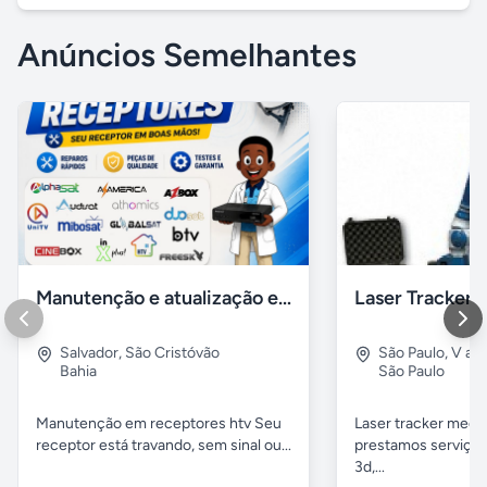
Anúncios Semelhantes
Manutenção e atualização em receptores Htv em Salvador Ba
Salvador
,
São Cristóvão
São Paulo
,
V alp
Bahia
São Paulo
Manutenção em receptores htv Seu
Laser tracker mediç
receptor está travando, sem sinal ou...
prestamos serviços
3d,...