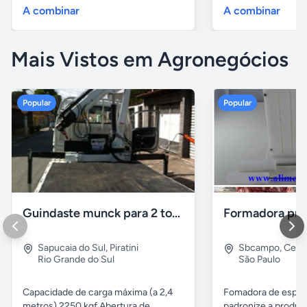
A combinar
A combinar
Mais Vistos em Agronegócios
Popular
Popular
Guindaste munck para 2 toneladas
Sapucaia do Sul
,
Piratini
Sbcampo
,
Cent
Rio Grande do Sul
São Paulo
Capacidade de carga máxima (a 2,4
Fomadora de espeto
metros) 2250 kgf Abertura de
padronize a produçã