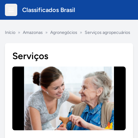
Classificados Brasil
Início
»
Amazonas
»
Agronegócios
»
Serviços agropecuários
Serviços