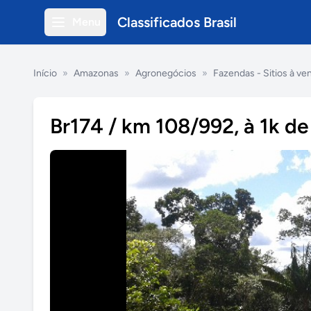
Classificados Brasil
Menu
Início
»
Amazonas
»
Agronegócios
»
Fazendas - Sitios à ve
Br174 / km 108/992, à 1k de