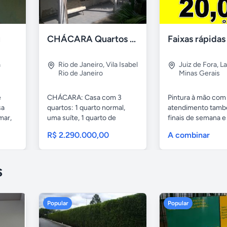
u
CHÁCARA Quartos Suíte Árvores Frutíferas, "É Ver e Comprar".
a
Rio de Janeiro
,
Vila Isabel
Juiz de Fora
,
La
Rio de Janeiro
Minas Gerais
e
CHÁCARA: Casa com 3
Pintura à mão com
sa
quartos: 1 quarto normal,
atendimento tamb
mar,
uma suíte, 1 quarto de
finais de semana e
serviços,...
32...
R$ 2.290.000,00
A combinar
s
Popular
Popular