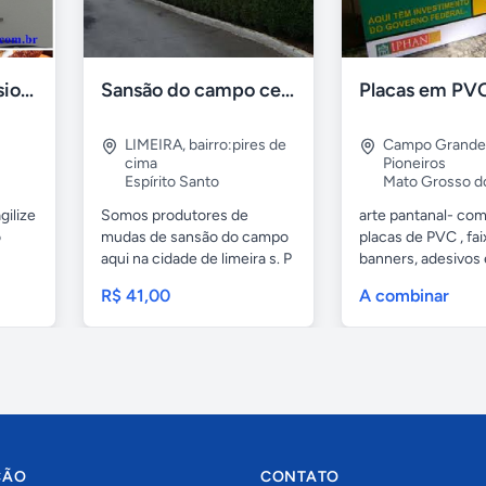
Formadora profissional carne
Sansão do campo cerca viva por 0,65 á muda
LIMEIRA
,
bairro:pires de
Campo Grande
cima
Pioneiros
Espírito Santo
Mato Grosso d
gilize
Somos produtores de
arte pantanal- com.
o
mudas de sansão do campo
placas de PVC , fai
aqui na cidade de limeira s. P
banners, adesivos
e...
geral,...
R$ 41,00
A combinar
ÇÃO
CONTATO