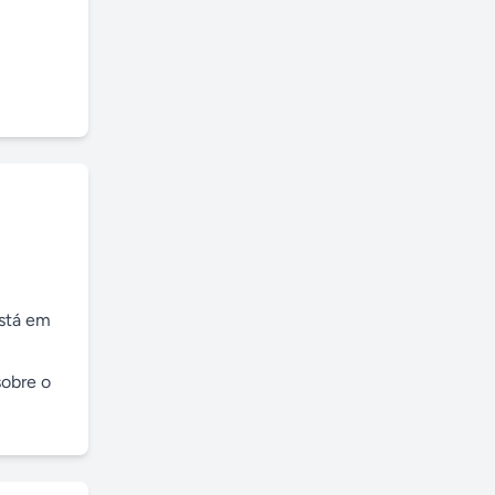
stá em 
obre o 