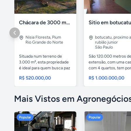
Chácara de 3000 m² com Casa Duplex Geminada em Pium/RN
Sitio em botucat
Nisia Floresta
,
Pium
botucatu
,
proximo 
Rio Grande do Norte
rubião junior
São Paulo
Situada num terreno de
São 120.000 metros d
3.000 m², esta propriedade
extensão, com uma ca
é ideal para quem busca paz
com 4 quartos, tem po
e...
mata de...
R$ 520.000,00
R$ 1.000.000,00
Mais Vistos em Agronegócio
Popular
Popular