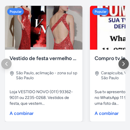
Popular
Popular
Vestido de festa vermelho com brilho e pedraria
Compro tv led
São Paulo
,
aclimação - zona sul sp
Carapicuiba
,
Vil
São Paulo
São Paulo
Loja VESTIDO NOVO (011) 93362-
Sua tv apresentou
9031 ou 2235-0268. Vestidos de
no WhatsApp 11 97
festa, que vestem...
uma foto da...
A combinar
A combinar