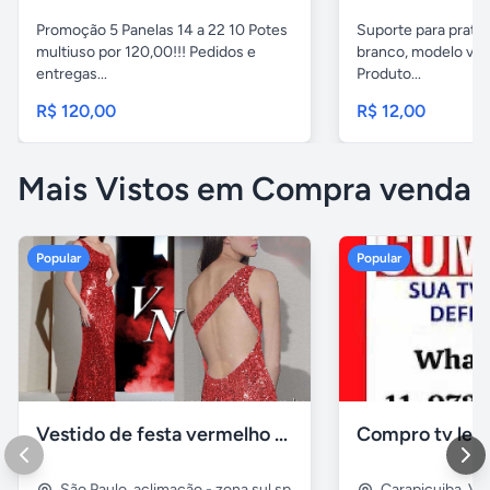
Promoção 5 Panelas 14 a 22 10 Potes
Suporte para pratel
multiuso por 120,00!!! Pedidos e
branco, modelo ver
entregas...
Produto...
R$ 120,00
R$ 12,00
Mais Vistos em Compra venda
Popular
Popular
Vestido de festa vermelho com brilho e pedraria
Compro tv led
São Paulo
,
aclimação - zona sul sp
Carapicuiba
,
Vil