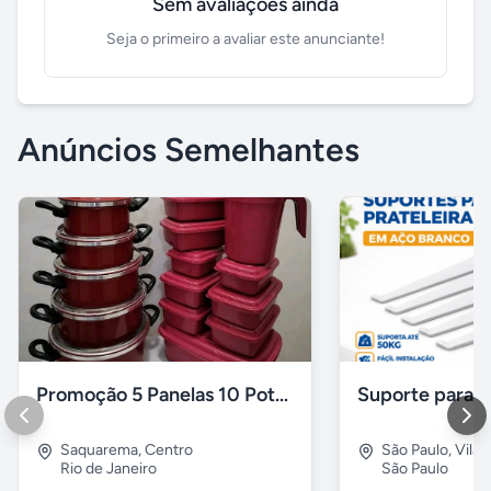
Sem avaliações ainda
Seja o primeiro a avaliar este anunciante!
Anúncios Semelhantes
Promoção 5 Panelas 10 Potes Multiuso
Saquarema
,
Centro
São Paulo
,
Vila 
Rio de Janeiro
São Paulo