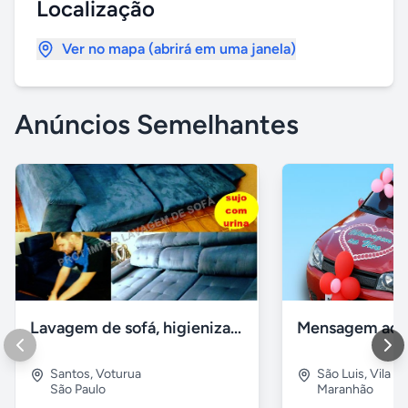
Localização
Ver no mapa (abrirá em uma janela)
Anúncios Semelhantes
Lavagem de sofá, higienização sofá, Impermeabilização
Santos
,
Voturua
São Luis
,
Vila e
São Paulo
Maranhão