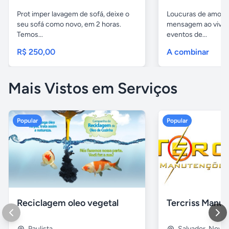
Prot imper lavagem de sofá, deixe o
Loucuras de amor, 
seu sofá como novo, em 2 horas.
mensagem ao vivo. 
Temos...
eventos de...
R$ 250,00
A combinar
Mais Vistos em Serviços
Popular
Popular
Reciclagem oleo vegetal
Paulista
Salvador
,
Nova B