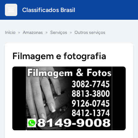
Classificados Brasil
Início
»
Amazonas
»
Serviços
»
Outros serviços
Filmagem e fotografia