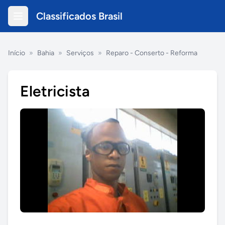
Classificados Brasil
Início
»
Bahia
»
Serviços
»
Reparo - Conserto - Reforma
Eletricista