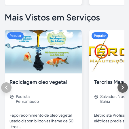
Mais Vistos em Serviços
Popular
Popular
Reciclagem oleo vegetal
Paulista
Salvador
,
Nova B
Pernambuco
Bahia
Faço recolhimento de óleo vegetal
Eletricista Profissi
usado disponibilizo vasilhame de 50
elétricas prediais e 
litros...