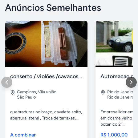
Anúncios Semelhantes
conserto / violões /cavacos e outros de cordas
Campinas
,
Vila união
Rio de Janeiro
,
São Paulo
Rio de Janeiro
quebraduras no braço, cavalete solto,
Empresa lider em p
abertura lateral , Troca de tarraxas,...
em cosme velho e b
botanico 21...
A combinar
R$ 1.000,00