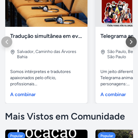
Tradução simultânea em eventos
Salvador
,
Caminho das Árvores
São Paulo
,
Bela 
Bahia
São Paulo
Somos intérpretes e tradutores
Um jeito diferente 
apaixonados pelo ofício,
Telegrama animado
profissionais...
personagens:...
A combinar
A combinar
Mais Vistos em Comunidade
Popular
Popular