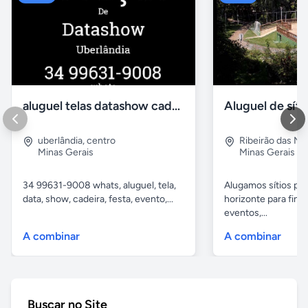
aluguel telas datashow cadeiras uberlândia
uberlândia
,
centro
Ribeirão das N
Minas Gerais
Minas Gerais
34 99631-9008 whats, aluguel, tela,
Alugamos sítios pr
data, show, cadeira, festa, evento,...
horizonte para fina
eventos,...
A combinar
A combinar
Buscar no Site