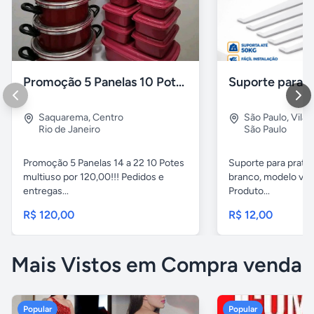
Promoção 5 Panelas 10 Potes Multiuso
Saquarema
,
Centro
São Paulo
,
Vila 
Rio de Janeiro
São Paulo
Promoção 5 Panelas 14 a 22 10 Potes
Suporte para pratel
multiuso por 120,00!!! Pedidos e
branco, modelo ver
entregas...
Produto...
R$ 120,00
R$ 12,00
Mais Vistos em Compra venda
Popular
Popular