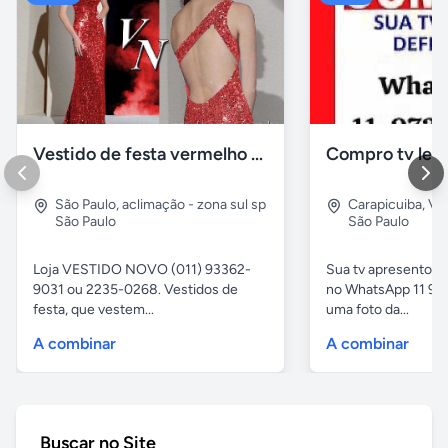
Vestido de festa vermelho com brilho e pedraria
Compro tv led
São Paulo
,
aclimação - zona sul sp
Carapicuiba
,
Vil
São Paulo
São Paulo
Loja VESTIDO NOVO (011) 93362-
Sua tv apresentou
9031 ou 2235-0268. Vestidos de
no WhatsApp 11 97
festa, que vestem...
uma foto da...
A combinar
A combinar
Buscar no Site