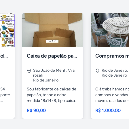
Banhos de Ouro, Folheação Portátil, Metalização e mais!
Caixa de papelão para sedex
São João de Meriti
,
Vila
Rio de Janeiro
,
rosali
Rio de Janeiro
Rio de Janeiro
 54
Sou fabricante de caixas de
Olá trabalhamos n
uporte
papelão, tenho a caixa
compras e vendas
..
medida 18x14x8, tipo caixa...
móveis usados c
móveis...
R$ 90,00
R$ 1.000,00