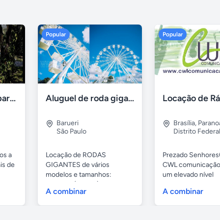
Popular
Popular
Aluguel de sítios para festas e eventos em BH
Aluguel de roda gigante
Barueri
Brasília
,
Parano
São Paulo
Distrito Federa
os a
Locação de RODAS
Prezado Senhores(
is de
GIGANTES de vários
CWL comunicação
modelos e tamanhos:
um elevado nível
4,80mts (infantil), 6,...
profissional...
A combinar
A combinar