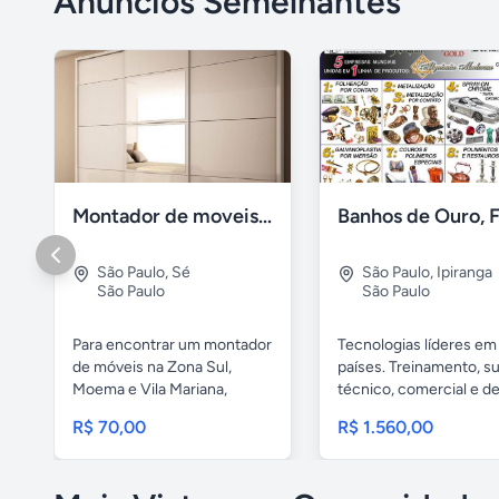
Anúncios Semelhantes
Montador de moveis zona sul moema, vila mariana
São Paulo
,
Sé
São Paulo
,
Ipiranga
São Paulo
São Paulo
Para encontrar um montador
Tecnologias líderes em
de móveis na Zona Sul,
países. Treinamento, s
Moema e Vila Mariana,
técnico, comercial e de.
você...
R$ 70,00
R$ 1.560,00