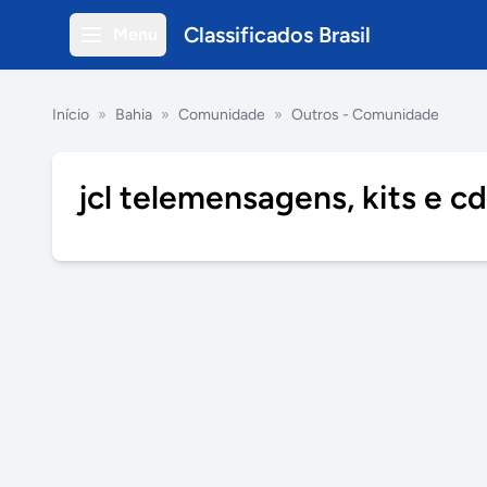
Classificados Brasil
Menu
Início
»
Bahia
»
Comunidade
»
Outros - Comunidade
jcl telemensagens, kits e c