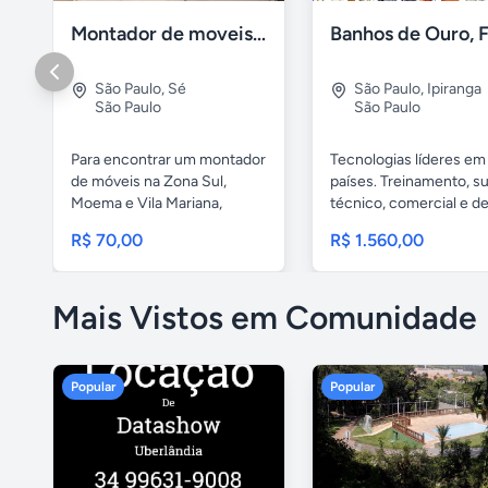
Montador de moveis zona sul moema, vila mariana
São Paulo
,
Sé
São Paulo
,
Ipiranga
São Paulo
São Paulo
Para encontrar um montador
Tecnologias líderes em
de móveis na Zona Sul,
países. Treinamento, s
Moema e Vila Mariana,
técnico, comercial e de.
você...
R$ 70,00
R$ 1.560,00
Mais Vistos em Comunidade
Popular
Popular