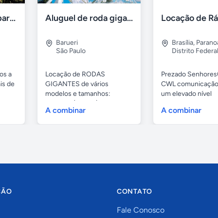
Aluguel de sítios para festas e eventos em BH
Aluguel de roda gigante
Barueri
Brasília
,
Parano
São Paulo
Distrito Federa
os a
Locação de RODAS
Prezado Senhores(
is de
GIGANTES de vários
CWL comunicação
modelos e tamanhos:
um elevado nível
4,80mts (infantil), 6,...
profissional...
A combinar
A combinar
ÇÃO
CONTATO
Fale Conosco