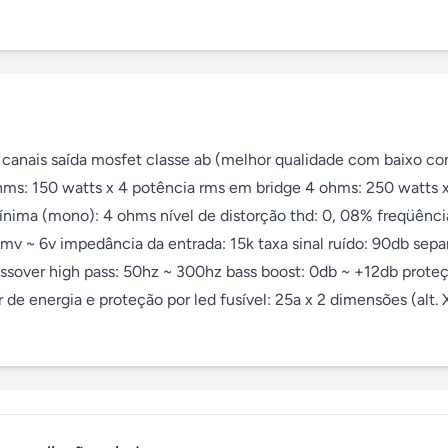
 canais saída mosfet classe ab (melhor qualidade com baixo co
ms: 150 watts x 4 potência rms em bridge 4 ohms: 250 watts x
ima (mono): 4 ohms nível de distorção thd: 0, 08% freqüência
mv ~ 6v impedância da entrada: 15k taxa sinal ruído: 90db sepa
ssover high pass: 50hz ~ 300hz bass boost: 0db ~ +12db proteç
de energia e proteção por led fusível: 25a x 2 dimensões (alt. X 