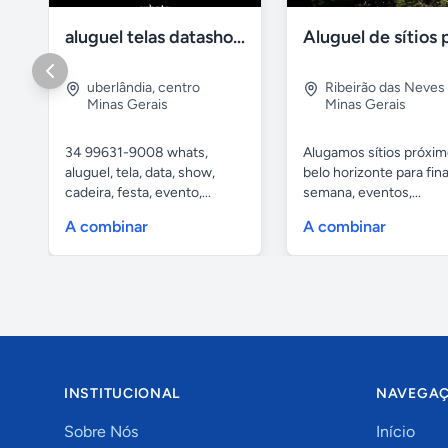
aluguel telas datashow cadeiras uberlândia
uberlândia
,
centro
Ribeirão das Neves
Minas Gerais
Minas Gerais
34 99631-9008 whats,
Alugamos sítios próxim
aluguel, tela, data, show,
belo horizonte para fina
cadeira, festa, evento,...
semana, eventos,...
A combinar
A combinar
INSTITUCIONAL
NAVEGA
Sobre Nós
Início