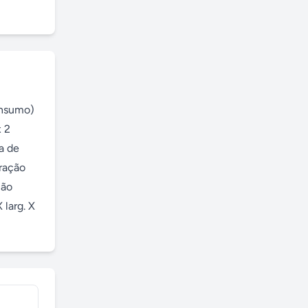
nsumo) 
 2 
 de 
ração 
ão 
larg. X 