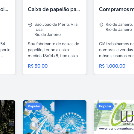
Banhos de Ouro, Folheação Portátil, Metalização e mais!
Caixa de papelão para sedex
São João de Meriti
,
Vila
Rio de Janeiro
,
rosali
Rio de Janeiro
Rio de Janeiro
 54
Sou fabricante de caixas de
Olá trabalhamos n
uporte
papelão, tenho a caixa
compras e vendas
..
medida 18x14x8, tipo caixa...
móveis usados c
móveis...
R$ 90,00
R$ 1.000,00
Popular
Popular