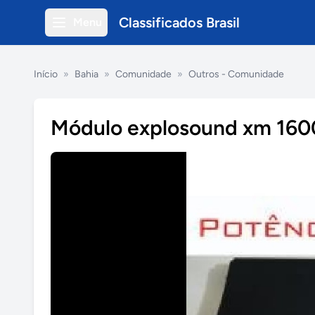
Classificados Brasil
Menu
Início
»
Bahia
»
Comunidade
»
Outros - Comunidade
Módulo explosound xm 1600