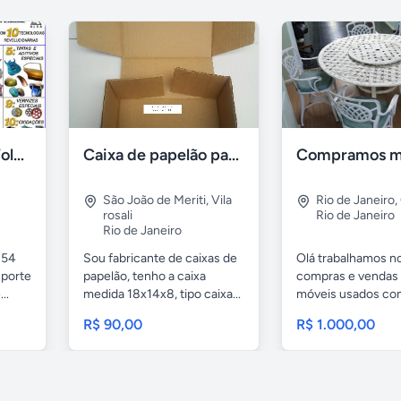
Banhos de Ouro, Folheação Portátil, Metalização e mais!
Caixa de papelão para sedex
São João de Meriti
,
Vila
Rio de Janeiro
,
rosali
Rio de Janeiro
Rio de Janeiro
 54
Sou fabricante de caixas de
Olá trabalhamos n
uporte
papelão, tenho a caixa
compras e vendas
..
medida 18x14x8, tipo caixa...
móveis usados c
móveis...
R$ 90,00
R$ 1.000,00