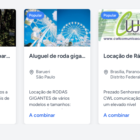
Popular
Popular
Aluguel de sítios para festas e eventos em BH
Aluguel de roda gigante
Barueri
Brasília
,
Parano
São Paulo
Distrito Federa
os a
Locação de RODAS
Prezado Senhores(
is de
GIGANTES de vários
CWL comunicação
modelos e tamanhos:
um elevado nível
4,80mts (infantil), 6,...
profissional...
A combinar
A combinar