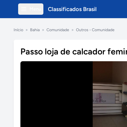
Classificados Brasil
Menu
Início
»
Bahia
»
Comunidade
»
Outros - Comunidade
Passo loja de calcador femi