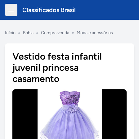
Classificados Brasil
Início
»
Bahia
»
Compra venda
»
Moda e acessórios
Vestido festa infantil
juvenil princesa
casamento