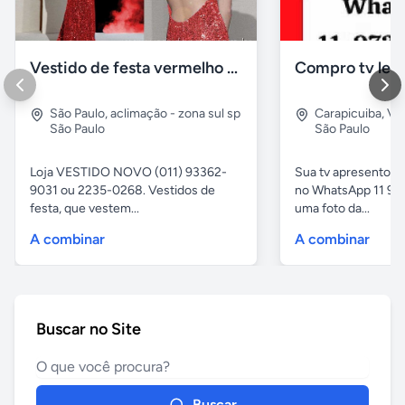
Vestido de festa vermelho com brilho e pedraria
Compro tv led
São Paulo
,
aclimação - zona sul sp
Carapicuiba
,
Vil
São Paulo
São Paulo
Loja VESTIDO NOVO (011) 93362-
Sua tv apresentou
9031 ou 2235-0268. Vestidos de
no WhatsApp 11 97
festa, que vestem...
uma foto da...
A combinar
A combinar
Buscar no Site
Buscar