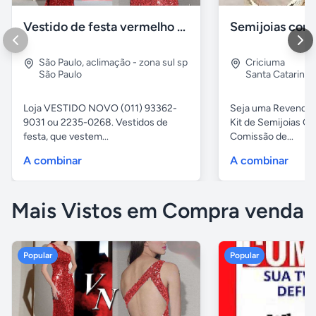
Vestido de festa vermelho com brilho e pedraria
São Paulo
,
aclimação - zona sul sp
Criciuma
São Paulo
Santa Catarina
Loja VESTIDO NOVO (011) 93362-
Seja uma Revended
9031 ou 2235-0268. Vestidos de
Kit de Semijoias
festa, que vestem...
Comissão de...
A combinar
A combinar
Mais Vistos em Compra venda
Popular
Popular