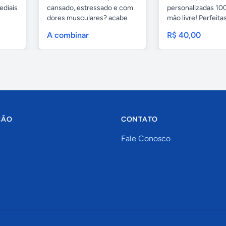
ediais
cansado, estressado e com
personalizadas 100
dores musculares? acabe
mão livre! Perfeitas.
com esses...
A combinar
R$ 40,00
ÇÃO
CONTATO
Fale Conosco