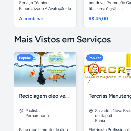
Serviço Técnico
pendrive. Promoção Ca
Especializado A Avaliação de
fitas uma é grátis....
Bens...
A combinar
R$ 45,00
Mais Vistos em Serviços
Popular
Popular
Reciclagem oleo vegetal
Paulista
Salvador
,
Nova Brasí
Pernambuco
de Itapuã
Bahia
Faço recolhimento de óleo
Eletricista Profissional: