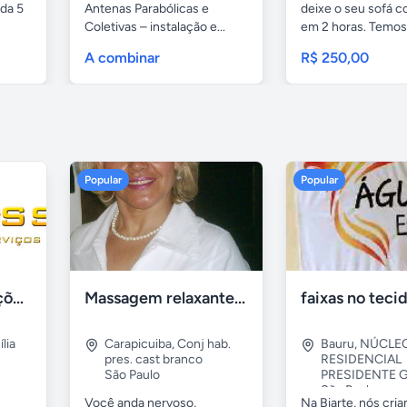
da 5
Antenas Parabólicas e
deixe o seu sofá 
Coletivas – instalação e...
em 2 horas. Temos.
A combinar
R$ 250,00
Popular
Popular
Tercriss Manutenções e Serviços
Massagem relaxante- terapeutica e depilação
lia
Carapicuiba
,
Conj hab.
Bauru
,
NÚCLE
pres. cast branco
RESIDENCIAL
São Paulo
PRESIDENTE G
São Paulo
Você anda nervoso,
Na Biarte, nós cri