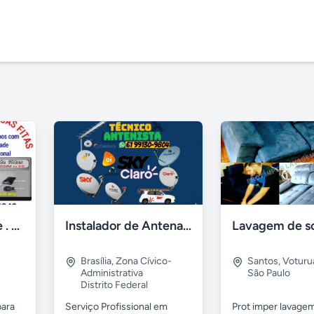
Fita para pendrive . Osasco e região
Instalador de Antena Digital em Brasília
Brasília
,
Zona Cívico-
Santos
,
Voturu
Administrativa
São Paulo
Distrito Federal
para
Serviço Profissional em
Prot imper lavagem