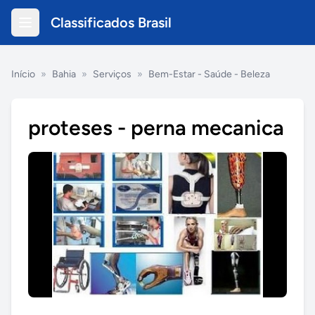
Classificados Brasil
Início
»
Bahia
»
Serviços
»
Bem-Estar - Saúde - Beleza
proteses - perna mecanica