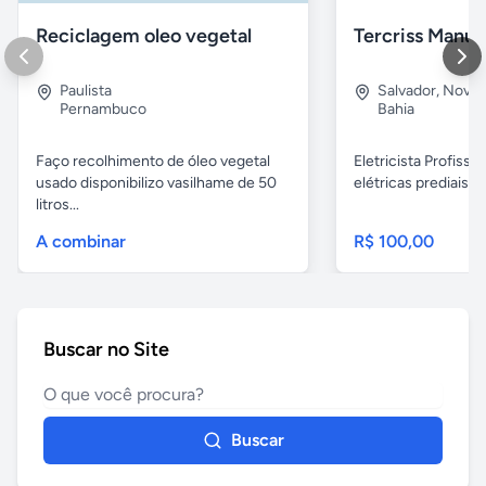
Reciclagem oleo vegetal
Paulista
Salvador
,
Nova B
Pernambuco
Bahia
Faço recolhimento de óleo vegetal
Eletricista Profissi
usado disponibilizo vasilhame de 50
elétricas prediais e 
litros...
A combinar
R$ 100,00
Buscar no Site
Buscar