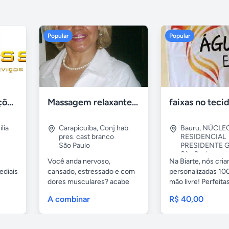
Popular
Popular
Tercriss Manutenções e Serviços
Massagem relaxante- terapeutica e depilação
lia
Carapicuiba
,
Conj hab.
Bauru
,
NÚCLE
pres. cast branco
RESIDENCIAL
São Paulo
PRESIDENTE G
São Paulo
Você anda nervoso,
Na Biarte, nós cri
ediais
cansado, estressado e com
personalizadas 100
dores musculares? acabe
mão livre! Perfeitas.
com esses...
A combinar
R$ 40,00