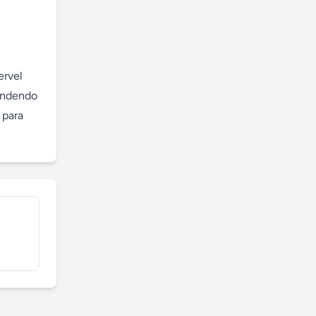
rvel 
endendo 
para 