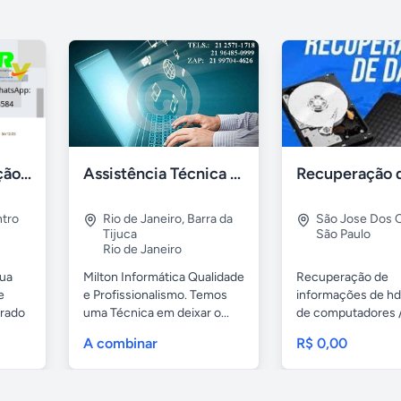
Gestão de Prestação de Serviços NFS-e Emissor Nacional
Assistência Técnica Informática Imediata Barra da Tijuca
tro
Rio de Janeiro
,
Barra da
São Jose Dos
Tijuca
São Paulo
Rio de Janeiro
sua
Milton Informática Qualidade
Recuperação de
e
e Profissionalismo. Temos
informações de hd
grado
uma Técnica em deixar o...
de computadores 
notebooks,...
A combinar
R$ 0,00