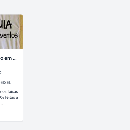
faixas no tecido em ate 24H
O
EISEL
amos faixas
% feitas à
..