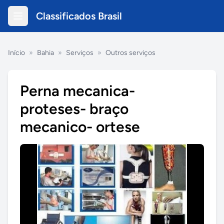
Classificados Brasil
Início
»
Bahia
»
Serviços
»
Outros serviços
Perna mecanica-
proteses- braço
mecanico- ortese