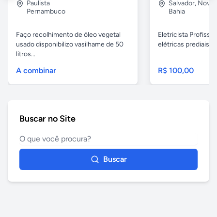
Paulista
Salvador
,
Nova B
Pernambuco
Bahia
Faço recolhimento de óleo vegetal
Eletricista Profissi
usado disponibilizo vasilhame de 50
elétricas prediais e 
litros...
A combinar
R$ 100,00
Buscar no Site
Buscar