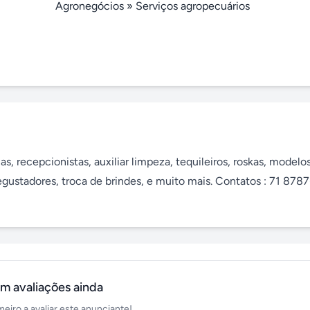
Agronegócios
»
Serviços agropecuários
, recepcionistas, auxiliar limpeza, tequileiros, roskas, modelos,
degustadores, troca de brindes, e muito mais. Contatos : 71 878
m avaliações ainda
meiro a avaliar este anunciante!