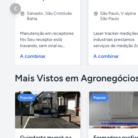
Salvador
,
São Cristóvão
São Paulo
,
V alpina
Bahia
São Paulo
Manutenção em receptores
Laser tracker mediçõe
htv Seu receptor está
industriais prestamos
travando, sem sinal ou...
serviços de medição 2d
3d,...
A combinar
A combinar
Mais Vistos em Agronegócio
Popular
Popular
Guindaste munck para 2 toneladas