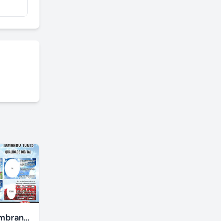
Santinhos e lembrancinhas de luto personalizadas
Desentupidora no jardim aurélia em campinas