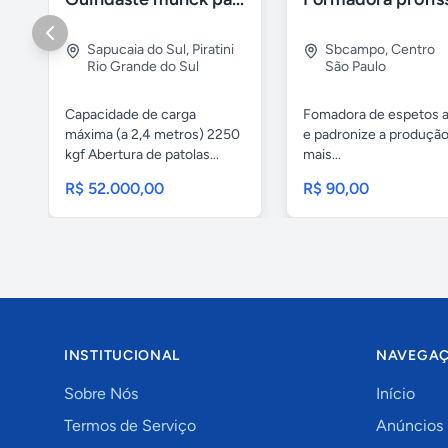
Sapucaia do Sul
,
Piratini
Sbcampo
,
Centro
Rio Grande do Sul
São Paulo
Capacidade de carga
Fomadora de espetos a
máxima (a 2,4 metros) 2250
e padronize a produçã
kgf Abertura de patolas...
mais...
R$ 52.000,00
R$ 90,00
INSTITUCIONAL
NAVEGA
Sobre Nós
Início
Termos de Serviço
Anúncios