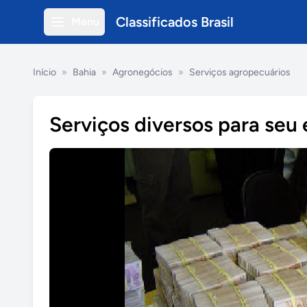
Classificados Brasil
Menu
Início
»
Bahia
»
Agronegócios
»
Serviços agropecuários
Serviços diversos para seu