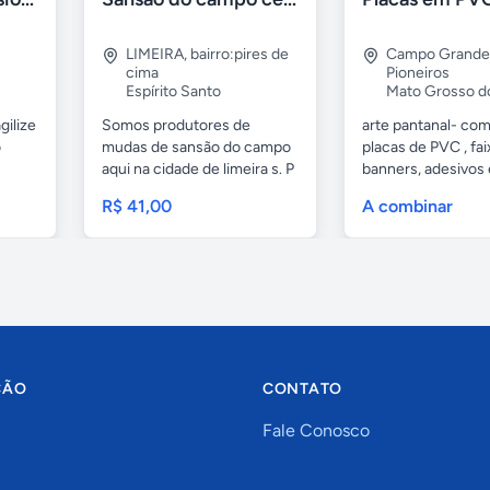
LIMEIRA
,
bairro:pires de
Campo Grande
cima
Pioneiros
Espírito Santo
Mato Grosso d
gilize
Somos produtores de
arte pantanal- com.
o
mudas de sansão do campo
placas de PVC , fai
aqui na cidade de limeira s. P
banners, adesivos
e...
geral,...
R$ 41,00
A combinar
ÇÃO
CONTATO
Fale Conosco