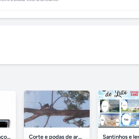
Laser Tracker- Braço Faro Medição 2D 3D Tridimensional
Corte e podas de arvores