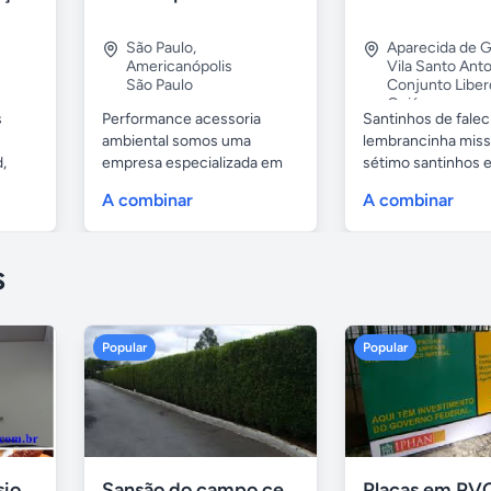
São Paulo
,
Aparecida de G
Americanópolis
Vila Santo Anto
São Paulo
Conjunto Libe
Goiás
s
Performance acessoria
Santinhos de fale
ambiental somos uma
lembrancinha miss
,
empresa especializada em
sétimo santinhos e.
serviços de...
A combinar
A combinar
s
Popular
Popular
Formadora profissional carne
Sansão do campo cerca viva por 0,65 á muda