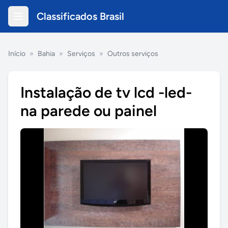
Classificados Brasil
Início
»
Bahia
»
Serviços
»
Outros serviços
Instalação de tv lcd -led-
na parede ou painel