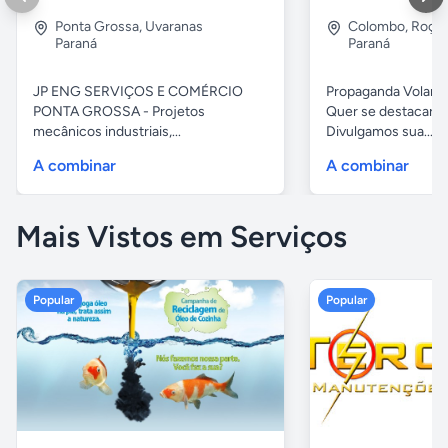
Ponta Grossa
,
Uvaranas
Colombo
,
Roça
Paraná
Paraná
JP ENG SERVIÇOS E COMÉRCIO
Propaganda Volant
PONTA GROSSA - Projetos
Quer se destacar 
mecânicos industriais,...
Divulgamos sua...
A combinar
A combinar
Mais Vistos em Serviços
Popular
Popular