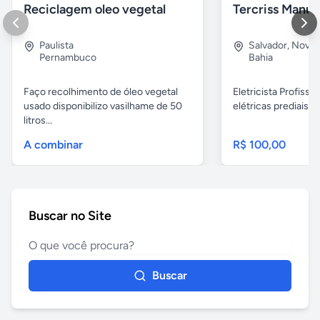
Reciclagem oleo vegetal
Paulista
Salvador
,
Nova B
Pernambuco
Bahia
Faço recolhimento de óleo vegetal
Eletricista Profissi
usado disponibilizo vasilhame de 50
elétricas prediais e 
litros...
A combinar
R$ 100,00
Buscar no Site
Buscar