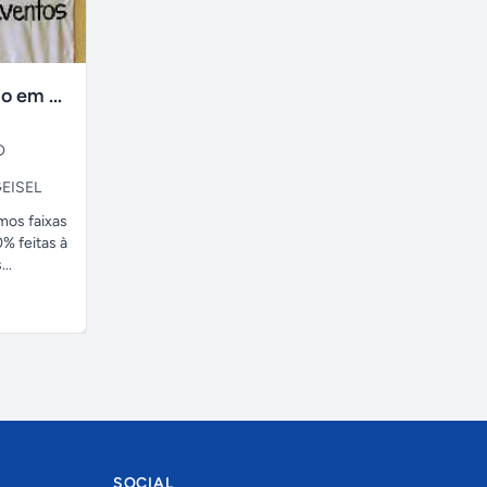
faixas no tecido em ate 24H
O
EISEL
amos faixas
% feitas à
..
SOCIAL