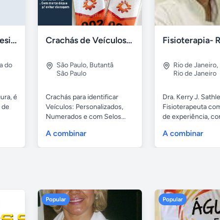
Depilação - Freguesia do Ó
Crachás de Veículos: Numerados e Personalizados
a do
São Paulo
,
Butantâ
Rio de Janeiro
,
São Paulo
Rio de Janeiro
ura, é
Crachás para identificar
Dra. Kerry J. Sathle
 de
Veículos: Personalizados,
Fisioterapeuta co
Numerados e com Selos...
de experiência, com
A combinar
A combinar
Popular
Popular