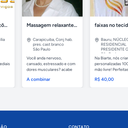
Tercriss Manutenções e Serviços
Massagem relaxante- terapeutica e depilação
lia
Carapicuiba
,
Conj hab.
Bauru
,
NÚCLE
pres. cast branco
RESIDENCIAL
São Paulo
PRESIDENTE G
São Paulo
Você anda nervoso,
Na Biarte, nós cri
ediais
cansado, estressado e com
personalizadas 100
dores musculares? acabe
mão livre! Perfeitas.
com esses...
A combinar
R$ 40,00
ÇÃO
CONTATO