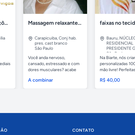
Tercriss Manutenções e Serviços
Massagem relaxante- terapeutica e depilação
lia
Carapicuiba
,
Conj hab.
Bauru
,
NÚCLE
pres. cast branco
RESIDENCIAL
São Paulo
PRESIDENTE G
São Paulo
Você anda nervoso,
Na Biarte, nós cri
ediais
cansado, estressado e com
personalizadas 100
dores musculares? acabe
mão livre! Perfeitas.
com esses...
A combinar
R$ 40,00
ÇÃO
CONTATO