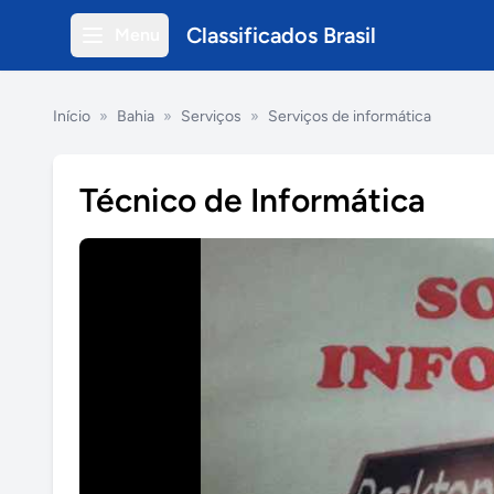
Classificados Brasil
Menu
Início
»
Bahia
»
Serviços
»
Serviços de informática
Técnico de Informática