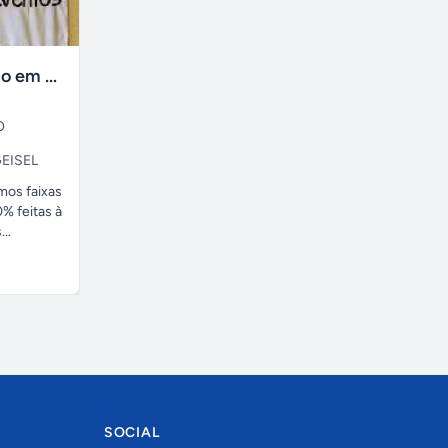
faixas no tecido em ate 24H
O
EISEL
amos faixas
% feitas à
..
SOCIAL