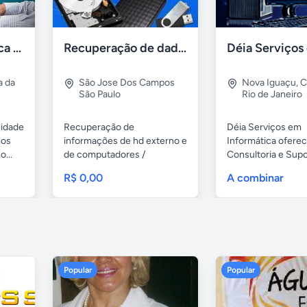
Assistência Técnica Informática Imediata Barra da Tijuca
Recuperação de dados e informações de hd
a da
São Jose Dos Campos
Nova Iguaçu
,
C
São Paulo
Rio de Janeiro
lidade
Recuperação de
Déia Serviços em
mos
informações de hd externo e
Informática ofere
...
de computadores /
Consultoria e Sup
notebooks,...
Digital Com...
R$ 0,00
A combinar
Popular
Popular