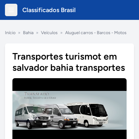
Classificados Brasil
Início
»
Bahia
»
Veículos
»
Aluguel carros - Barcos - Motos
Transportes turismot em
salvador bahia transportes