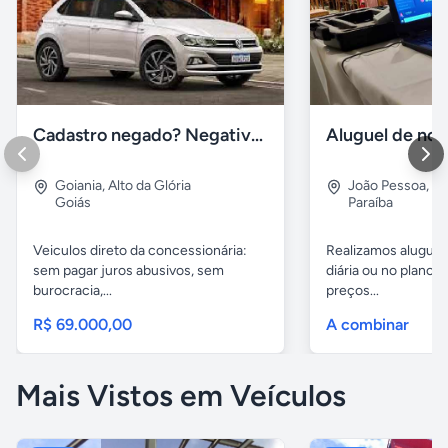
Cadastro negado? Negativado? Conheça o Plano Belcar!
Goiania
,
Alto da Glória
João Pessoa
,
Cu
Goiás
Paraíba
Veiculos direto da concessionária:
Realizamos aluguel
sem pagar juros abusivos, sem
diária ou no plano p
burocracia,...
preços...
R$ 69.000,00
A combinar
Mais Vistos em Veículos