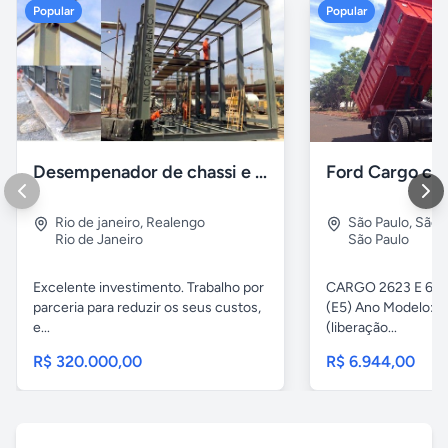
Popular
Popular
Desempenador de chassi e caçambas basculantes
Rio de janeiro
,
Realengo
São Paulo
,
São 
Rio de Janeiro
São Paulo
Excelente investimento. Trabalho por
CARGO 2623 E 6x4 
parceria para reduzir os seus custos,
(E5) Ano Modelo: Z
e...
(liberação...
R$ 320.000,00
R$ 6.944,00