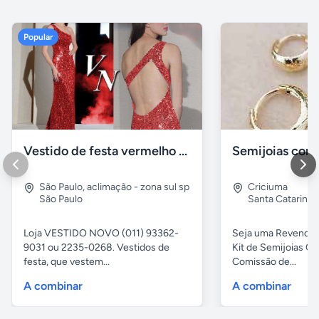
Popular
Vestido de festa vermelho com brilho e pedraria
São Paulo
,
aclimação - zona sul sp
Criciuma
São Paulo
Santa Catarina
Loja VESTIDO NOVO (011) 93362-
Seja uma Revended
9031 ou 2235-0268. Vestidos de
Kit de Semijoias
festa, que vestem...
Comissão de...
A combinar
A combinar