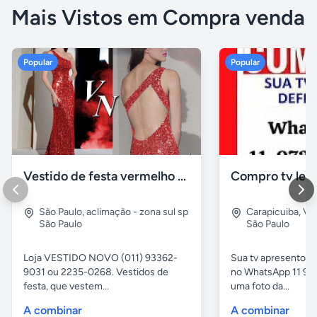
Mais Vistos em Compra venda
Popular
Popular
Vestido de festa vermelho com brilho e pedraria
Compro tv led
São Paulo
,
aclimação - zona sul sp
Carapicuiba
,
Vil
São Paulo
São Paulo
Loja VESTIDO NOVO (011) 93362-
Sua tv apresentou
9031 ou 2235-0268. Vestidos de
no WhatsApp 11 97
festa, que vestem...
uma foto da...
A combinar
A combinar