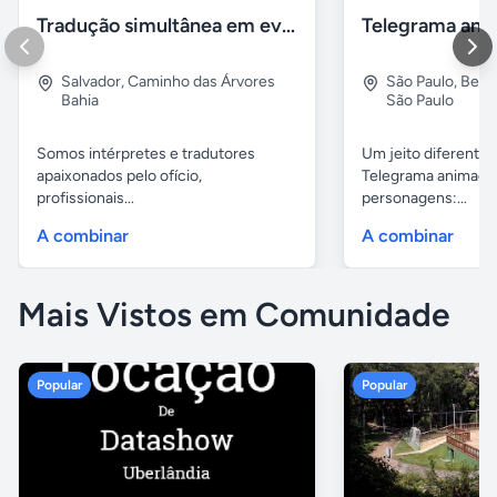
Tradução simultânea em eventos
Salvador
,
Caminho das Árvores
São Paulo
,
Bela 
Bahia
São Paulo
Somos intérpretes e tradutores
Um jeito diferente 
apaixonados pelo ofício,
Telegrama animado
profissionais...
personagens:...
A combinar
A combinar
Mais Vistos em Comunidade
Popular
Popular