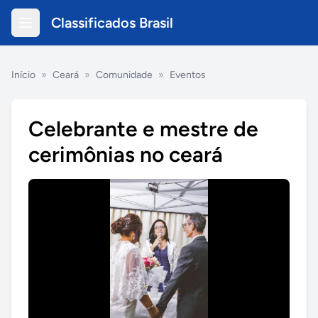
Classificados Brasil
Início
»
Ceará
»
Comunidade
»
Eventos
Celebrante e mestre de
cerimônias no ceará