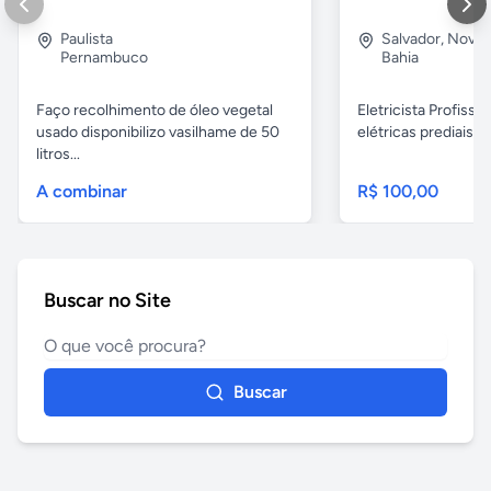
Paulista
Salvador
,
Nova B
Pernambuco
Bahia
Faço recolhimento de óleo vegetal
Eletricista Profissi
usado disponibilizo vasilhame de 50
elétricas prediais e 
litros...
A combinar
R$ 100,00
Buscar no Site
Buscar