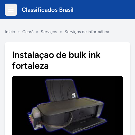
Classificados Brasil
Início
»
Ceará
»
Serviços
»
Serviços de informática
Instalaçao de bulk ink
fortaleza