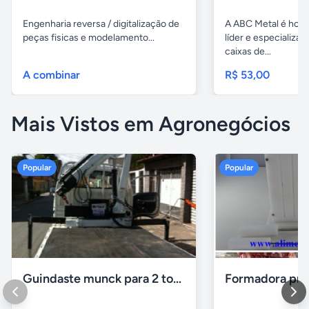
Engenharia reversa / digitalização de
A ABC Metal é hoj
peças fisicas e modelamento...
líder e especializa
caixas de...
A combinar
R$ 53,00
Mais Vistos em Agronegócios
Popular
Popular
Guindaste munck para 2 toneladas