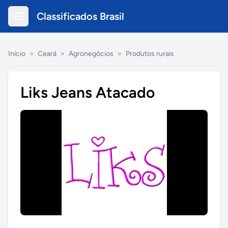
Classificados Brasil
Início
»
Ceará
»
Agronegócios
»
Produtos rurais
Liks Jeans Atacado