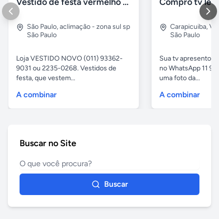
Vestido de festa vermelho com brilho e pedraria
Compro tv led
São Paulo
,
aclimação - zona sul sp
Carapicuiba
,
Vil
São Paulo
São Paulo
Loja VESTIDO NOVO (011) 93362-
Sua tv apresentou
9031 ou 2235-0268. Vestidos de
no WhatsApp 11 97
festa, que vestem...
uma foto da...
A combinar
A combinar
Buscar no Site
Buscar