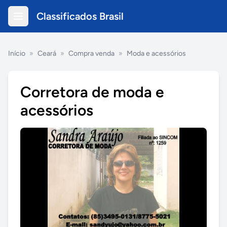
Classificados Brasil
Início
»
Ceará
»
Compra venda
»
Moda e acessórios
Corretora de moda e
acessórios