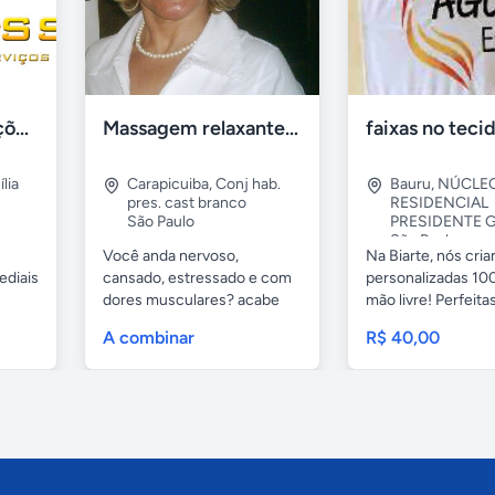
Tercriss Manutenções e Serviços
Massagem relaxante- terapeutica e depilação
lia
Carapicuiba
,
Conj hab.
Bauru
,
NÚCLE
pres. cast branco
RESIDENCIAL
São Paulo
PRESIDENTE G
São Paulo
Você anda nervoso,
Na Biarte, nós cri
ediais
cansado, estressado e com
personalizadas 100
dores musculares? acabe
mão livre! Perfeitas.
com esses...
A combinar
R$ 40,00