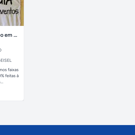
faixas no tecido em ate 24H
O
EISEL
amos faixas
% feitas à
..