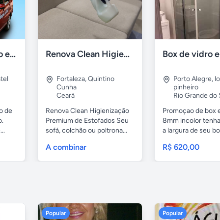
Mensagem ao vivo em carro de som
Renova Clean Higienização Premium de Estofados
tel
Fortaleza
,
Quintino
Porto Alegre
,
l
Cunha
pinheiro
Ceará
Rio Grande do 
o de
Renova Clean Higienização
Promoçao de box 
o.
Premium de Estofados Seu
8mm incolor tenh
..
sofá, colchão ou poltrona...
a largura de seu box
A combinar
R$ 620,00
Popular
Popular