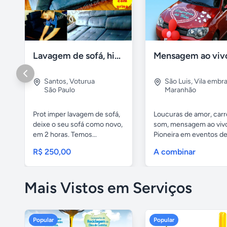
Lavagem de sofá, higienização sofá, Impermeabilização
Santos
,
Voturua
São Luis
,
Vila embra
São Paulo
Maranhão
Prot imper lavagem de sofá,
Loucuras de amor, carr
deixe o seu sofá como novo,
som, mensagem ao viv
em 2 horas. Temos...
Pioneira em eventos de.
R$ 250,00
A combinar
Mais Vistos em Serviços
Popular
Popular