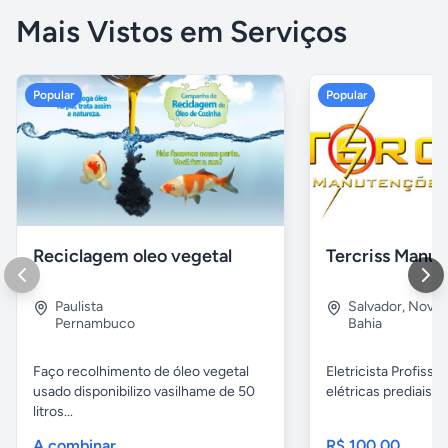
Mais Vistos em Serviços
Popular
Popular
Reciclagem oleo vegetal
Paulista
Salvador
,
Nova B
Pernambuco
Bahia
Faço recolhimento de óleo vegetal
Eletricista Profissi
usado disponibilizo vasilhame de 50
elétricas prediais e 
litros...
A combinar
R$ 100,00