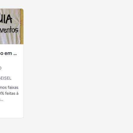
faixas no tecido em ate 24H
O
EISEL
amos faixas
% feitas à
..