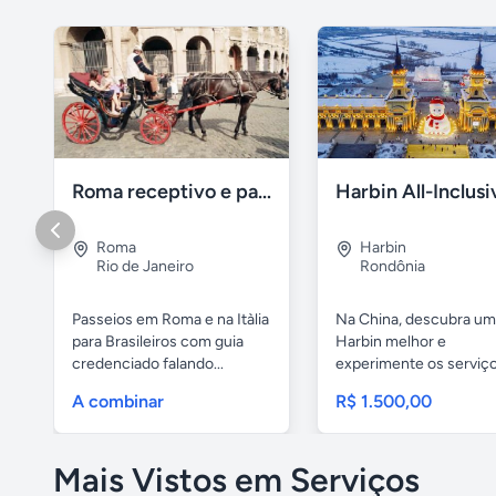
Roma receptivo e passeios com guia em portugues
Roma
Harbin
Rio de Janeiro
Rondônia
Passeios em Roma e na Itàlia
Na China, descubra um
para Brasileiros com guia
Harbin melhor e
credenciado falando...
experimente os serviç
profissionais da...
A combinar
R$ 1.500,00
Mais Vistos em Serviços