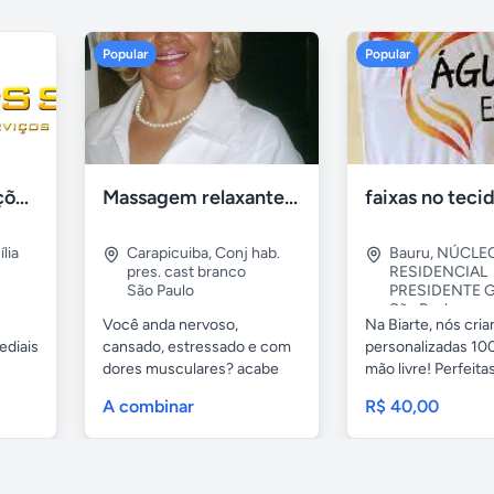
Popular
Popular
Tercriss Manutenções e Serviços
Massagem relaxante- terapeutica e depilação
lia
Carapicuiba
,
Conj hab.
Bauru
,
NÚCLE
pres. cast branco
RESIDENCIAL
São Paulo
PRESIDENTE G
São Paulo
Você anda nervoso,
Na Biarte, nós cri
ediais
cansado, estressado e com
personalizadas 100
dores musculares? acabe
mão livre! Perfeitas.
com esses...
A combinar
R$ 40,00