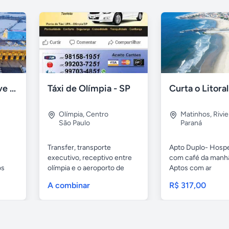
Harbin All-Inclusive : Guia, Motorista e Muito Mais
Táxi de Olímpia - SP
Olímpia
,
Centro
Matinhos
,
Rivie
São Paulo
Paraná
Transfer, transporte
Apto Duplo- Hos
executivo, receptivo entre
com café da manhã.
os
olímpia e o aeroporto de
Aptos com ar
são...
condicionado,...
A combinar
R$ 317,00