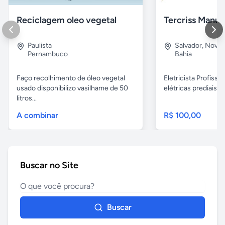
Reciclagem oleo vegetal
Paulista
Salvador
,
Nova B
Pernambuco
Bahia
Faço recolhimento de óleo vegetal
Eletricista Profissi
usado disponibilizo vasilhame de 50
elétricas prediais e 
litros...
A combinar
R$ 100,00
Buscar no Site
Buscar