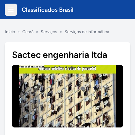
Classificados Brasil
Início
»
Ceará
»
Serviços
»
Serviços de informática
Sactec engenharia ltda