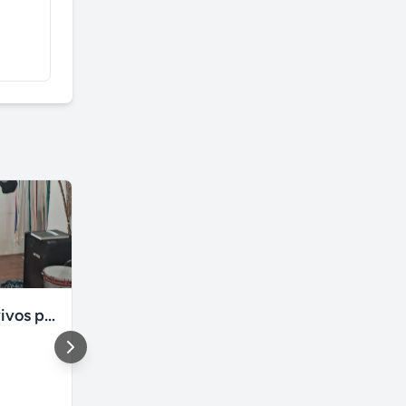
Personagens vivos para festas infantis em São Paulo
locução inaugurações de lojas, contratar o papai noel
DDD 11 - São Paulo e
São Paulo
região
São Paulo
São Paulo