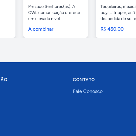
Prezado Senhores(as). A
Tequileiros, mexic
CWL comunicação oferece
boys, stripper, anã
um elevado nível
despedida de solteir
profissional...
A combinar
R$ 450,00
ÇÃO
CONTATO
Fale Conosco