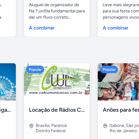
,
Aluguel de organizador de
Leve mais alegria 
fila ? unifila fundamental para
para sua festa co
a
dar um fluxo correto...
personagens vivos.
A combinar
A combinar
Popular
Popular
Aluguel de roda gigante
Locação de Rádios Comunicadores Para Eventos
Brasília
,
Paranoá
Itaborai
,
São jo
Distrito Federal
Rio de Janeiro