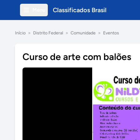
Classificados Brasil
Menu
Início
»
Distrito Federal
»
Comunidade
»
Eventos
Curso de arte com balões