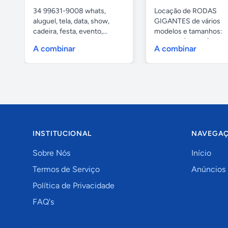
34 99631-9008 whats,
Locação de RODAS
aluguel, tela, data, show,
GIGANTES de vários
cadeira, festa, evento,...
modelos e tamanhos:
4,80mts (infantil), 6,...
A combinar
A combinar
INSTITUCIONAL
NAVEGA
Sobre Nós
Início
Termos de Serviço
Anúncios
Política de Privacidade
FAQ's