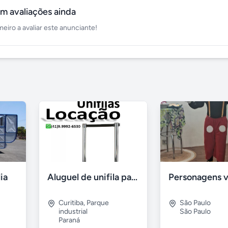
m avaliações ainda
meiro a avaliar este anunciante!
lia
Aluguel de unifila para Eventos em Curitiba-Pr
Curitiba
,
Parque
São Paulo
industrial
São Paulo
Paraná