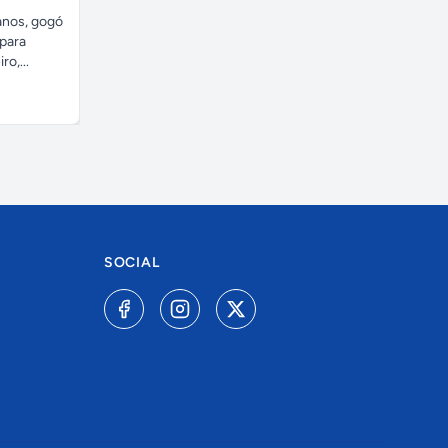
anos, gogó
Empresa de sonorização e
 para
iluminação de festas e
o,...
eventos em Porto Alegre,...
A combinar
SOCIAL