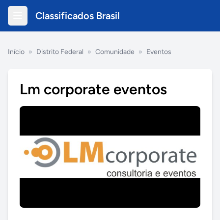
Classificados Brasil
Início
»
Distrito Federal
»
Comunidade
»
Eventos
Lm corporate eventos