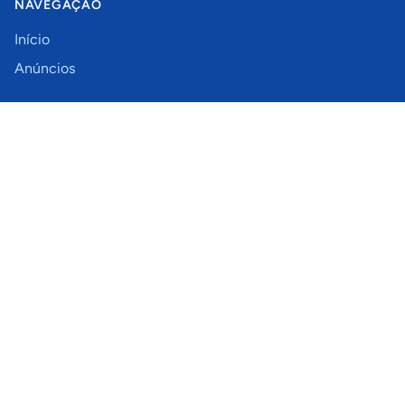
NAVEGAÇÃO
Início
Anúncios
CONTATO
Fale Conosco
SOCIAL
© 2004 -
2026
Classificados Brasil. Todos os direitos
reservados.