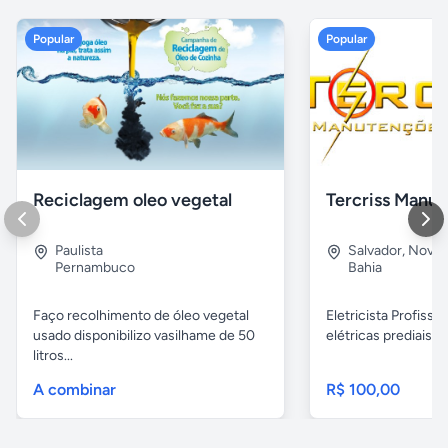
Popular
Popular
Reciclagem oleo vegetal
Paulista
Salvador
,
Nova B
Pernambuco
Bahia
Faço recolhimento de óleo vegetal
Eletricista Profissi
usado disponibilizo vasilhame de 50
elétricas prediais e 
litros...
A combinar
R$ 100,00