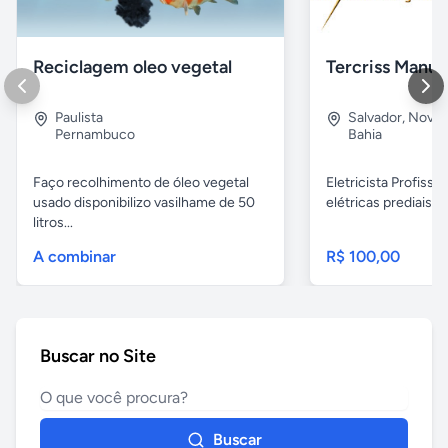
Reciclagem oleo vegetal
Paulista
Salvador
,
Nova B
Pernambuco
Bahia
Faço recolhimento de óleo vegetal
Eletricista Profissi
usado disponibilizo vasilhame de 50
elétricas prediais e 
litros...
A combinar
R$ 100,00
Buscar no Site
Buscar