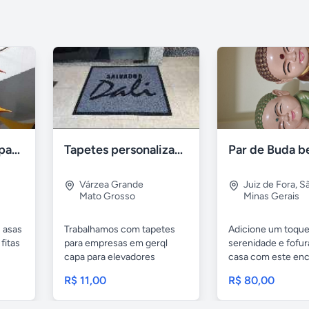
Estrela de tecido para decoração
Tapetes personalizados
Par de Buda b
Várzea Grande
Juiz de Fora
,
S
Mato Grosso
Minas Gerais
s asas
Trabalhamos com tapetes
Adicione um toque
fitas
para empresas em gerql
serenidade e fofur
capa para elevadores
casa com este en
tapetes...
par de...
R$ 11,00
R$ 80,00