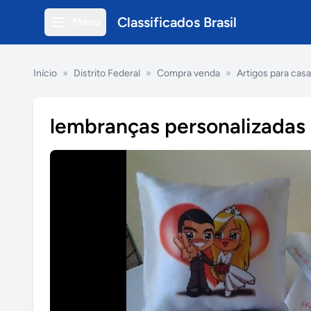
Classificados Brasil
Menu
Início
»
Distrito Federal
»
Compra venda
»
Artigos para casa
lembranças personalizadas