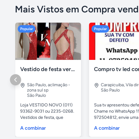
Mais Vistos em Compra vend
Popular
Popular
Vestido de festa vermelho com brilho e pedraria
São Paulo
,
aclimação -
Carapicuiba
,
Vila di
zona sul sp
São Paulo
São Paulo
Loja VESTIDO NOVO (011)
Sua tv apresentou defe
93362-9031 ou 2235-0268.
Chame no WhatsApp 1
Vestidos de festa, que
972504812, envie uma 
vestem...
da...
A combinar
A combinar