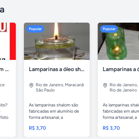
a
Popular
Popular
Compro tv led com defeito
Lamparinas a óleo shalom
rce
Rio de Janeiro
,
Maracanã
Rio de Janeiro
,
São Paulo
Rio de Janeiro
ito?
As lamparinas shalom são
As lamparinas sha
1
fabricadas em alumínio de
fabricadas em alum
foto
forma artesanal, a
forma artesanal, a
embalagem...
embalagem...
R$ 3,70
R$ 3,70