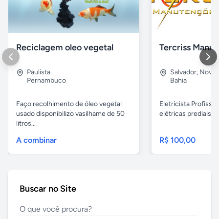
Reciclagem oleo vegetal
Paulista
Salvador
,
Nova B
Pernambuco
Bahia
Faço recolhimento de óleo vegetal
Eletricista Profissi
usado disponibilizo vasilhame de 50
elétricas prediais e 
litros...
A combinar
R$ 100,00
Buscar no Site