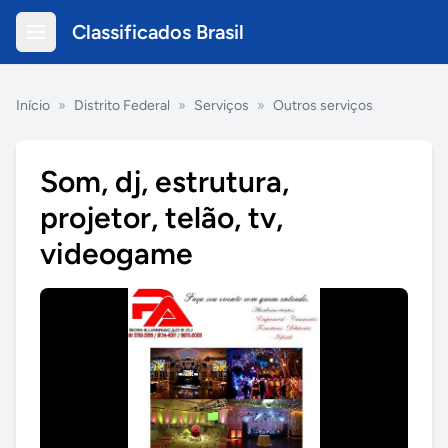
Classificados Brasil
Início
»
Distrito Federal
»
Serviços
»
Outros serviços
Som, dj, estrutura,
projetor, telão, tv,
videogame