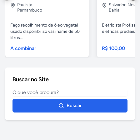
Paulista
Salvador
,
Nova B
Pernambuco
Bahia
Faço recolhimento de óleo vegetal
Eletricista Profissi
usado disponibilizo vasilhame de 50
elétricas prediais e 
litros...
A combinar
R$ 100,00
Buscar no Site
Buscar