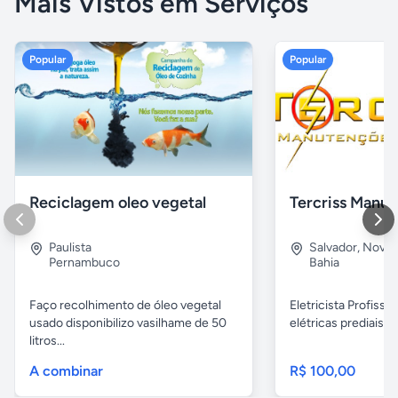
Mais Vistos em Serviços
Popular
Popular
Reciclagem oleo vegetal
Paulista
Salvador
,
Nova B
Pernambuco
Bahia
Faço recolhimento de óleo vegetal
Eletricista Profissi
usado disponibilizo vasilhame de 50
elétricas prediais e 
litros...
A combinar
R$ 100,00