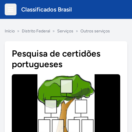
Classificados Brasil
Início
»
Distrito Federal
»
Serviços
»
Outros serviços
Pesquisa de certidões
portugueses