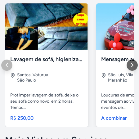
Lavagem de sofá, higienização sofá, Impermeabilização
Santos
,
Voturua
São Luis
,
Vila e
São Paulo
Maranhão
Prot imper lavagem de sofá, deixe o
Loucuras de amor, 
seu sofá como novo, em 2 horas.
mensagem ao vivo. 
Temos...
eventos de...
R$ 250,00
A combinar