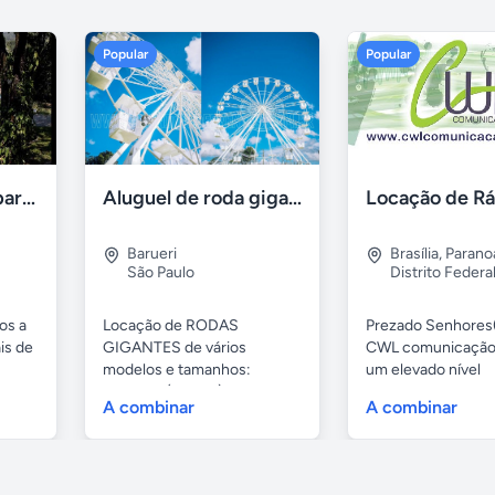
Popular
Popular
Aluguel de sítios para festas e eventos em BH
Aluguel de roda gigante
Barueri
Brasília
,
Parano
São Paulo
Distrito Federa
os a
Locação de RODAS
Prezado Senhores(
is de
GIGANTES de vários
CWL comunicação
modelos e tamanhos:
um elevado nível
4,80mts (infantil), 6,...
profissional...
A combinar
A combinar