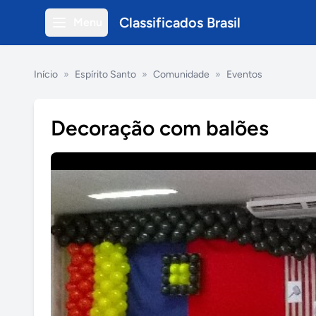
Classificados Brasil
Menu
Início
»
Espírito Santo
»
Comunidade
»
Eventos
Decoração com balões