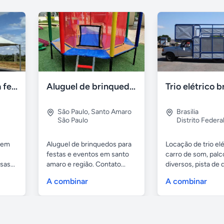
Alugo tendas para festa em caçapava e região
Aluguel de brinquedos
Trio elétrico br
São Paulo
,
Santo Amaro
Brasilia
São Paulo
Distrito Federa
 em
Aluguel de brinquedos para
Locação de trio elé
festas e eventos em santo
carro de som, palc
as...
amaro e região. Contato...
diversos, pista de
com...
A combinar
A combinar