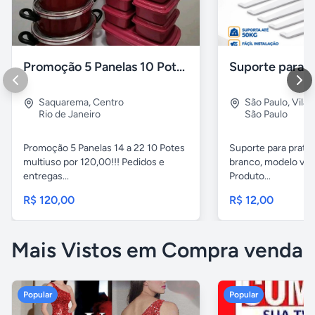
Promoção 5 Panelas 10 Potes Multiuso
Saquarema
,
Centro
São Paulo
,
Vila 
Rio de Janeiro
São Paulo
Promoção 5 Panelas 14 a 22 10 Potes
Suporte para pratel
multiuso por 120,00!!! Pedidos e
branco, modelo ver
entregas...
Produto...
R$ 120,00
R$ 12,00
Mais Vistos em Compra venda
Popular
Popular