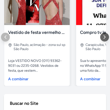
Vestido de festa vermelho com brilho e pedraria
Compro tv led
São Paulo
,
aclimação - zona sul sp
Carapicuiba
,
Vil
São Paulo
São Paulo
Loja VESTIDO NOVO (011) 93362-
Sua tv apresentou
9031 ou 2235-0268. Vestidos de
no WhatsApp 11 97
festa, que vestem...
uma foto da...
A combinar
A combinar
Buscar no Site