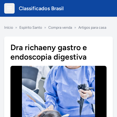
Classificados Brasil
Início
»
Espírito Santo
»
Compra venda
»
Artigos para casa
Dra richaeny gastro e
endoscopia digestiva