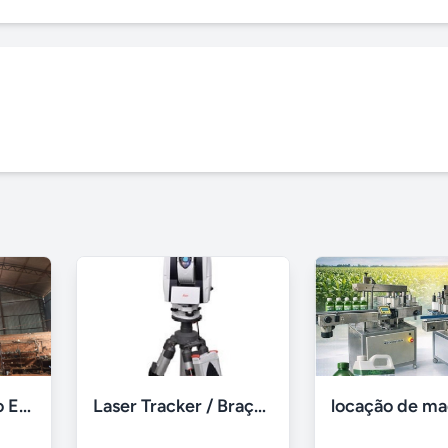
Escavadeira Volvo EC210-B 2013
Laser Tracker / Braço Faro Medições 2D / 3D Locação