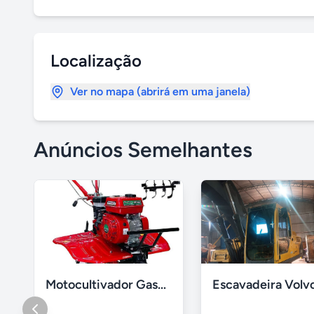
Localização
Ver no mapa (abrirá em uma janela)
Anúncios Semelhantes
Motocultivador Gasolina 7hp 4t Gmc 7000-1 Garthen.