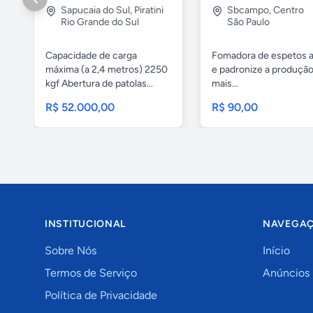
Sapucaia do Sul
,
Piratini
Sbcampo
,
Centro
Rio Grande do Sul
São Paulo
Capacidade de carga
Fomadora de espetos a
máxima (a 2,4 metros) 2250
e padronize a produçã
kgf Abertura de patolas...
mais...
R$ 52.000,00
R$ 90,00
INSTITUCIONAL
NAVEGA
Sobre Nós
Início
Termos de Serviço
Anúncios
Política de Privacidade