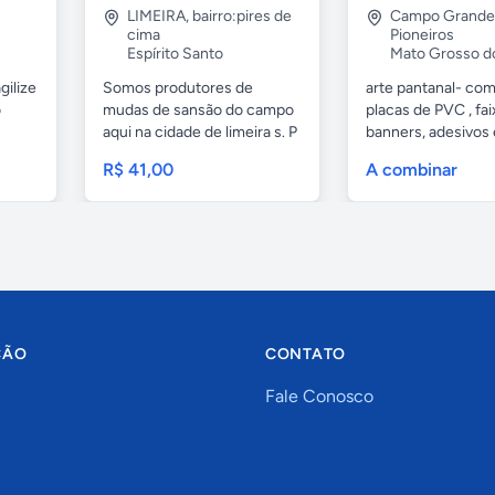
LIMEIRA
,
bairro:pires de
Campo Grande
cima
Pioneiros
Espírito Santo
Mato Grosso d
gilize
Somos produtores de
arte pantanal- com.
o
mudas de sansão do campo
placas de PVC , fai
aqui na cidade de limeira s. P
banners, adesivos
e...
geral,...
R$ 41,00
A combinar
ÇÃO
CONTATO
Fale Conosco