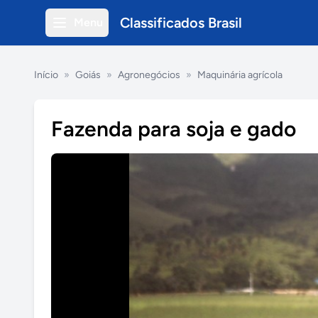
Classificados Brasil
Menu
Início
»
Goiás
»
Agronegócios
»
Maquinária agrícola
Fazenda para soja e gado