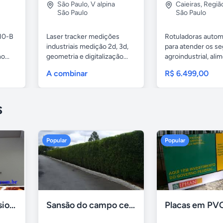
São Paulo
,
V alpina
Caieiras
,
Regiã
São Paulo
São Paulo
10-B
Laser tracker medições
Rotuladoras autom
industriais medição 2d, 3d,
para atender os s
o...
geometria e digitalização...
agroindustrial, alime
A combinar
R$ 6.499,00
s
Popular
Popular
Formadora profissional carne
Sansão do campo cerca viva por 0,65 á muda