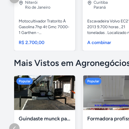
Niterói
Curitiba
Rio de Janeiro
Paraná
Motocultivador Tratorito À
Escavadeira Volvo EC2
Gasolina 7hp 4t Gmc 7000-
2013 9.700 horas , 21
1 Garthen -...
toneladas . Localizado n
R$ 2.700,00
A combinar
Mais Vistos em Agronegócio
Popular
Popular
Guindaste munck para 2 toneladas