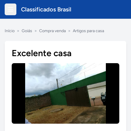
Classificados Brasil
Início
»
Goiás
»
Compra venda
»
Artigos para casa
Excelente casa