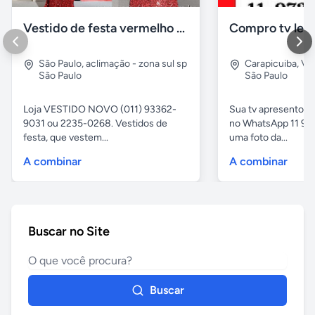
Vestido de festa vermelho com brilho e pedraria
Compro tv led
São Paulo
,
aclimação - zona sul sp
Carapicuiba
,
Vil
São Paulo
São Paulo
Loja VESTIDO NOVO (011) 93362-
Sua tv apresentou
9031 ou 2235-0268. Vestidos de
no WhatsApp 11 97
festa, que vestem...
uma foto da...
A combinar
A combinar
Buscar no Site
Buscar