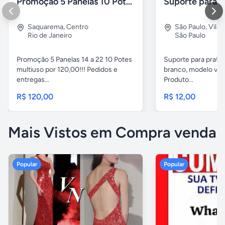
Promoção 5 Panelas 10 Potes Multiuso
Saquarema
,
Centro
São Paulo
,
Vila 
Rio de Janeiro
São Paulo
Promoção 5 Panelas 14 a 22 10 Potes
Suporte para pratel
multiuso por 120,00!!! Pedidos e
branco, modelo ver
entregas...
Produto...
R$ 120,00
R$ 12,00
Mais Vistos em Compra venda
Popular
Popular